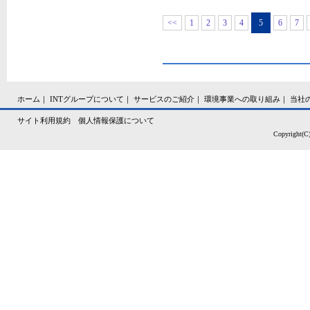
<<
1
2
3
4
5
6
7
ホーム
｜
INTグループについて
｜
サービスのご紹介
｜
環境事業への取り組み
｜
当社
サイト利用規約
個人情報保護について
Copyright(C)