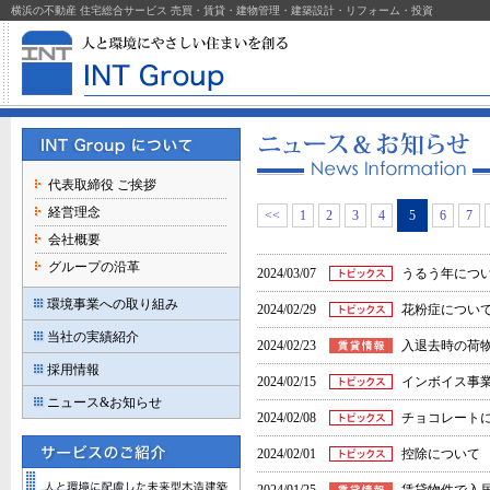
横浜の不動産 住宅総合サービス 売買・賃貸・建物管理・建築設計・リフォーム・投資
代表取締役 ご挨拶
経営理念
<<
1
2
3
4
5
6
7
会社概要
グループの沿革
2024/03/07
うるう年につ
環境事業への取り組み
2024/02/29
花粉症につい
当社の実績紹介
2024/02/23
入退去時の荷
採用情報
2024/02/15
インボイス事
ニュース&お知らせ
2024/02/08
チョコレート
2024/02/01
控除について