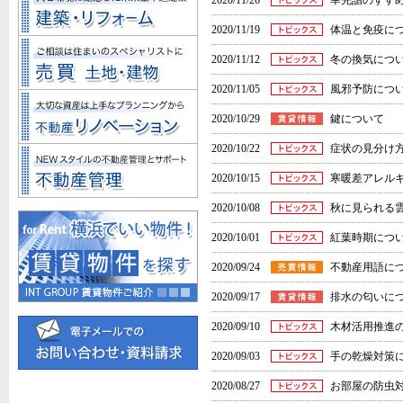
2020/11/26
幸先詣のすす
2020/11/19
体温と免疫に
2020/11/12
冬の換気につ
2020/11/05
風邪予防につ
2020/10/29
鍵について
2020/10/22
症状の見分け
2020/10/15
寒暖差アレル
2020/10/08
秋に見られる
2020/10/01
紅葉時期につ
2020/09/24
不動産用語に
2020/09/17
排水の匂いに
2020/09/10
木材活用推進
2020/09/03
手の乾燥対策
2020/08/27
お部屋の防虫