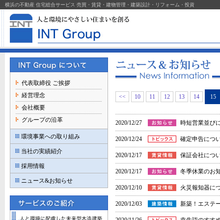
横浜の不動産 住宅総合サービス 売買・賃貸・建物管理・建築設計・リフォーム・投資
代表取締役 ご挨拶
経営理念
<<
10
11
12
13
14
15
会社概要
グループの沿革
2020/12/27
時短営業並び
環境事業への取り組み
2020/12/24
確定申告につ
当社の実績紹介
2020/12/17
保証会社につ
採用情報
2020/12/17
冬季休業のお
ニュース&お知らせ
2020/12/10
火災報知器に
2020/12/03
新築！エステ