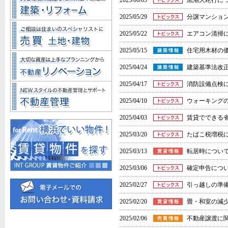
2025/06/05
黒潮大蛇行に
2025/05/29
分譲マンショ
2025/05/22
エアコン清掃
2025/05/15
住宅用木材の
2025/04/24
​建築基準法改
2025/04/17
消防設備点検
2025/04/10
ウォーキング
2025/04/03
賃貸でできる
2025/03/20
​たばこ税増税
2025/03/13
転居時につい
2025/03/06
確定申告につ
2025/02/27
引っ越しの準
2025/02/20
畳・和室の減
2025/02/06
不動産譲渡に