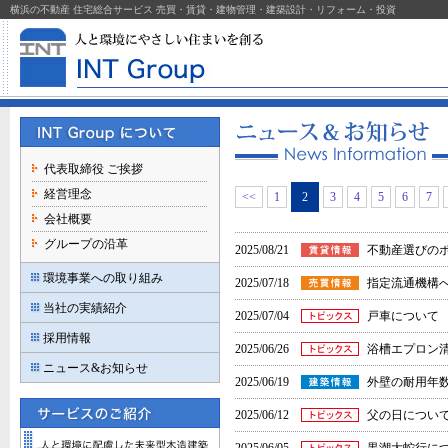
横浜の不動産 住宅総合サービス 売買・賃貸・建物管理・建築設計・リフォーム・投資
代表取締役 ご挨拶
経営理念
<<
1
2
3
4
5
6
7
会社概要
グループの沿革
2025/08/21
不動産選びの
環境事業への取り組み
2025/07/18
​指定流通機構
当社の実績紹介
2025/07/04
戸車について
採用情報
2025/06/26
浴槽エプロン
ニュース&お知らせ
2025/06/19
外壁の耐用年
2025/06/12
父の日につい