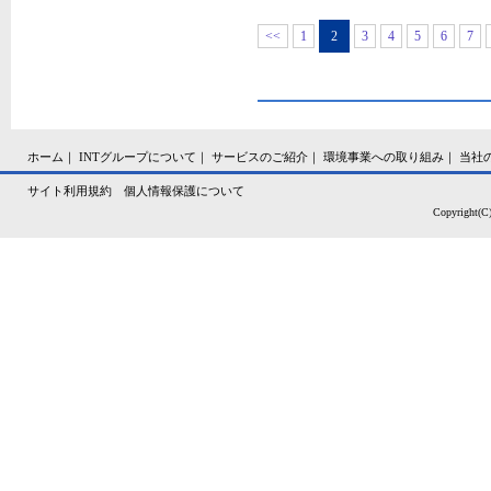
<<
1
2
3
4
5
6
7
ホーム
｜
INTグループについて
｜
サービスのご紹介
｜
環境事業への取り組み
｜
当社
サイト利用規約
個人情報保護について
Copyright(C)