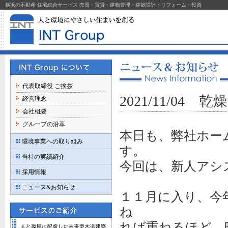
横浜の不動産 住宅総合サービス 売買・賃貸・建物管理・建築設計・リフォーム・投資
代表取締役 ご挨拶
2021/11/04 
経営理念
会社概要
グループの沿革
本日も、弊社ホー
環境事業への取り組み
す。
当社の実績紹介
今回は、新人アシ
採用情報
ニュース&お知らせ
１１月に入り、今
ね
れば重ねるほど、