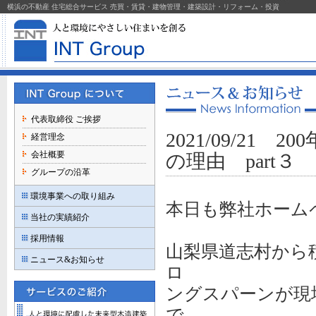
横浜の不動産 住宅総合サービス 売買・賃貸・建物管理・建築設計・リフォーム・投資
代表取締役 ご挨拶
2021/09/2
経営理念
会社概要
の理由 part３
グループの沿革
環境事業への取り組み
本日も弊社ホーム
当社の実績紹介
採用情報
山梨県道志村から
ニュース&お知らせ
ロ
ングスパーンが現
で