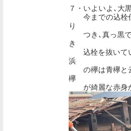
７・いよいよ､大
今までの込栓仕
り
つき､真っ黒で形
き
込栓を抜いてい
浜
の欅は青欅と云
欅
が綺麗な赤身が