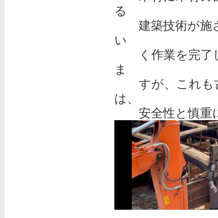
る
建築技術が施さ
い
く作業を完了し
ま
すが、これも古
は、
安全性と慎重に