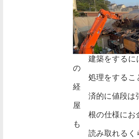
建築をするには
の
処理をすること
経
済的に値段は張
屋
根の仕様にお金
も
読み取れるくら