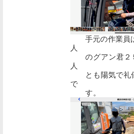
手元の作業員は
人
のグアン君２５
人
とも陽気で礼儀
で
す。