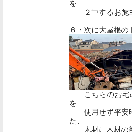
を
２重するお施主
６・次に大屋根の
こちらのお宅の
を
使用せず平安時
た、
木材に木材の部