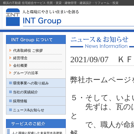
横浜の不動産 住宅総合サービス 売買・賃貸・建物管理・建築設計・リフォーム・投資
代表取締役 ご挨拶
2021/09/07
経営理念
会社概要
グループの沿革
弊社ホームページ
環境事業への取り組み
当社の実績紹介
５・そして、いよ
採用情報
先ずは、瓦のば
ニュース&お知らせ
と
で、職人が命綱
解