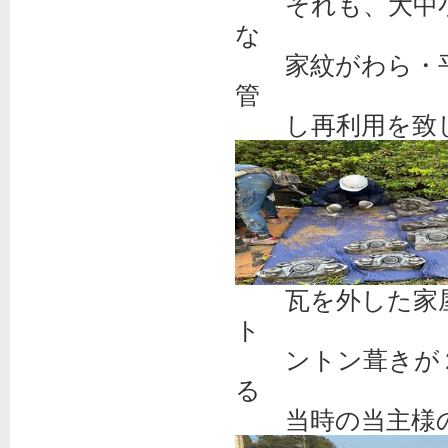
それも、大中小
な
家紋がわら・平
管
し再利用を致
瓦を外した家屋
ト
ントン葺きが２
る
当時の当主様の