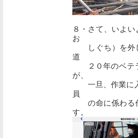
８・さて、いよい
お
しぐち）を外し
道
２０年のベテラ
が、
一旦、作業に入
員
の命に係わる作
す。